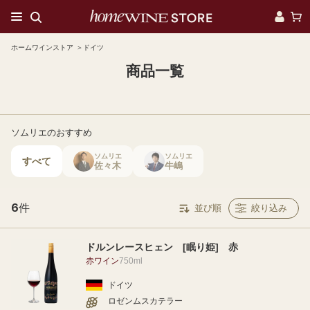
ホームワインストア
ドイツ
商品一覧
ソムリエのおすすめ
ソムリエ
ソムリエ
すべて
佐々木
牛嶋
6
件
並び順
絞り込み
ドルンレースヒェン [眠り姫] 赤
赤ワイン
750ml
ドイツ
ロゼンムスカテラー