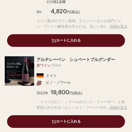
その他1品種
4,820
NV
円(税込)
ドイツ最大のワイン産地、ラインヘッセンの名門ジャ
ン・ブシャー醸造所が手がける、珍しい甘口の赤ワイ
詳細を見る
ン。
自然との調和を大切にした栽培と醸造から生まれる、フ
カートに入れる
レッシュな果実味と上品な甘み、ほどよい酸味が心地よ
いデザートワインです。
アルテレーベン シュペートブルグンダー
赤ワイン
750ml
ドイツ
ピノ・ノワール
19,800
2022年
円(税込)
「ドイツのピノ・ノワールのゴッド・ファーザー」と世
界的に評されるベルンハルト・フーバーが造り出すシュ
詳細を見る
ペート・ブルグンダー（ピノ・ノワール）。ブドウを完
熟期の早い時期に収穫することで、バーデンのテロワー
カートに入れる
ルからくる繊細さと複雑さを強調するとともに、新樽の
使用を控えることでフレッシュな果実味とエレガントさ