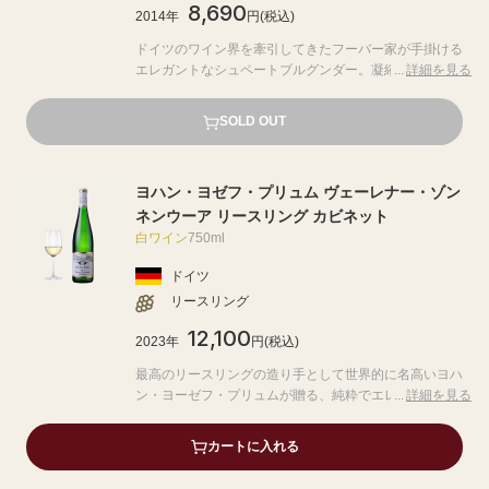
8,690
2014年
円(税込)
ドイツのワイン界を牽引してきたフーバー家が手掛ける
エレガントなシュペートブルグンダー。凝縮感のある果
詳細を見る
実味と、シルキーで心地よいタンニンが見事に融合して
います。複雑な香りと長く続く余韻が、ドイツのピノ・
SOLD OUT
ノワールの真髄を堪能させてくれる一本です。
ヨハン・ヨゼフ・プリュム ヴェーレナー・ゾン
ネンウーア リースリング カビネット
白ワイン
750ml
ドイツ
リースリング
12,100
2023年
円(税込)
最高のリースリングの造り手として世界的に名高いヨハ
ン・ヨーゼフ・プリュムが贈る、純粋でエレガントなリ
詳細を見る
ースリングの傑作。リンゴや白桃のピュアな香りと、鮮
やかな酸味が完璧に調和した逸品です。
カートに入れる