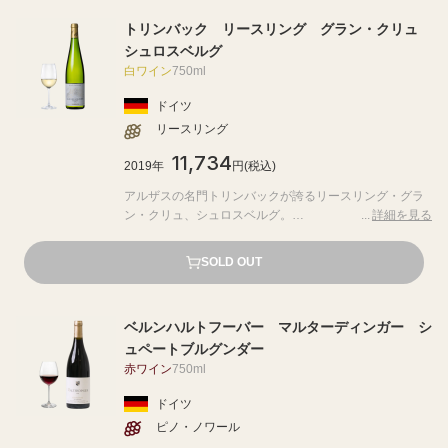
を兼ね備えた味わいを表現。
トリンバック リースリング グラン・クリュ
シュロスベルグ
白ワイン
750ml
ドイツ
リースリング
11,734
2019年
円(税込)
アルザスの名門トリンバックが誇るリースリング・グラ
ン・クリュ、シュロスベルグ。
詳細を見る
百年以上の歴史と革新が見事に融合し、深い風味とエレ
ガントな酸味が楽しめる逸品。
SOLD OUT
石灰岩の土壌が生むミネラル感が、独自の魅力を引き立
てます。
ベルンハルトフーバー マルターディンガー シ
ュペートブルグンダー
赤ワイン
750ml
ドイツ
ピノ・ノワール