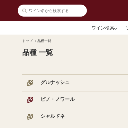
ワイン検索
トップ
品種一覧
タイプから探す
KENTA SASAKI
品種 一覧
佐々木 健太
赤ワイン
注目生産者を見る
白ワイン
注目ワインを見る
ロゼワイン
グルナッシュ
スパークリング
オレンジワイン
ピノ・ノワール
酒精強化ワイン
甘口ワイン
シャルドネ