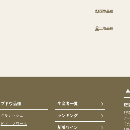
国際品種
土着品種
基
ブドウ品種
生産者一覧
配
配送
グルナッシュ
ランキング
クー
ピノ・ノワール
く
新着ワイン
1包