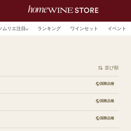
ソムリエ注目
ランキング
ワインセット
イベント
ブドウ品種から探す
生
DAIKI USHIJIMA
牛嶋 大貴
グルナッシュ
並び順
注目生産者を見る
ピノ・ノワール
注目ワインを見る
シャルドネ
国際品種
カベルネ・ソーヴィニヨン
ソーヴィニヨン・ブラン
国際品種
リースリング
国際品種