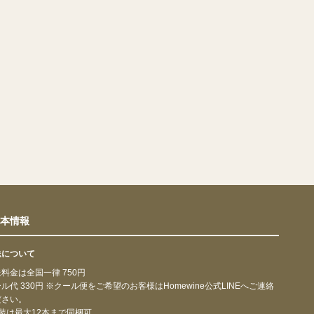
本情報
送について
料金は全国一律 750円
ル代 330円 ※クール便をご希望のお客様はHomewine公式LINEへご連絡
ださい。
装は最大12本まで同梱可