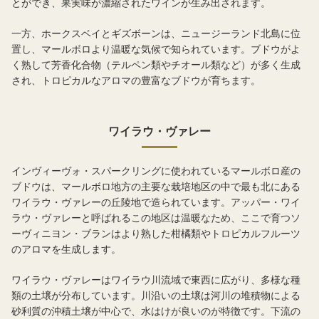
とができ、果実味が濃縮されたワインが生み出されます。
一方、ホークスベイとギズボーンは、ニュージーランド北島に位
置し、マールボロより温暖な気候で知られています。ブドウがよ
く熟して芳香化合物（テルペン類やチオール類など）が多く生成
され、トロピカルなアロマの豊富なブドウが育ちます。
ワイラウ・ヴァレー
インヴィーヴォ・スパークリングに使われているマールボロ産の
ブドウは、マールボロ地方の主要な栽培地区の中で最も北にある
ワイラウ・ヴァレーの丘陵地で造られています。アッパー・ワイ
ラウ・ヴァレーと呼ばれるこの地区は温暖なため、ここで育つソ
ーヴィニヨン・ブランはより熟した柑橘類やトロピカルフルーツ
のアロマを生成します。
ワイラウ・ヴァレーはワイラウ川流域で東西に広がり、多様な種
類の土壌が分布しています。川沿いの土壌は河川の堆積物による
砂利質の沖積土壌が中心で、水はけが良いのが特徴です。下流の