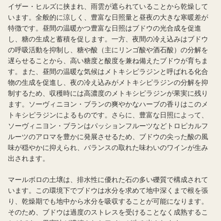
イザー・ヒルズに挟まれ、雨雲が遮られていることから乾燥して
います。全般的に涼しく、豊富な日照量と昼夜の大きな寒暖差が
特徴です。昼間の温暖かつ豊富な日照はブドウの光合成を促進
し、糖の生成と蓄積を促します。一方、夜間の冷え込みはブドウ
の呼吸活動を抑制し、糖や酸（主にリンゴ酸や酒石酸）の分解を
遅らせることから、高い糖度と酸度を兼ね備えたブドウが育ちま
す。また、昼間の温暖な気候はメトキシピラジンと呼ばれる化合
物の生成を促進し、夜の冷え込みがメトキシピラジンの分解を抑
制するため、収穫時には高濃度のメトキシピラジンが果実に残り
ます。ソーヴィニヨン・ブランの爽やかなハーブの香りはこのメ
トキシピラジンによるものです。さらに、豊富な日照によって、
ソーヴィニヨン・ブランはパッションフルーツなどトロピカルフ
ルーツのアロマを豊かに発展させるため、ブドウの尖った酸の風
味が穏やかに抑えられ、バランスの取れた味わいのワインが生み
出されます。
マールボロの土壌は、排水性に優れた石の多い礫質で構成されて
います。この環境下でブドウは水分を求めて地中深くまで根を張
り、乾燥期でも地中から水分を吸収することが可能になります。
そのため、ブドウは過度のストレスを受けることなく成熟するこ