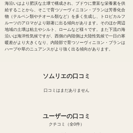
海沿いはより肥沃な土壌で構成され、ブドウに豊富な栄養素を供
給することから、そこで育つソーヴィニヨン・ブランは芳香化合
物（テルペン類やチオール類など）を多く生成し、トロピカルフ
ルーツのアロマがより顕著に出る傾向があります。そのほか周辺
地域の土壌は粘土やシルト、ロームなど様々です。また下流の海
沿いは海洋性気候ですが、西側の内陸側は大陸性気候で一日の寒
暖差がより大きくなり、内陸部で育つソーヴィニヨン・ブランは
ハーブや草のニュアンスがより強く出る傾向があります。
ソムリエの口コミ
口コミはまだありません
ユーザーの口コミ
クチコミ（全0件）