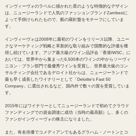
インヴィーヴォのラベルに描かれた星のような特徴的なデザイン
は、ニュージーランドで人気のファッションブランドZambesiに
よって手掛けられたもので、船の羅針盤をモチーフにしていま
す。
インヴィーヴォは2008年に最初のワインをリリース以降、ユニー
クなマーケティング戦略と革新的な取り組みで国際的な評価を獲
得し続けています。アジア最大級のワイン品評会「香港IWSC」に
おいては、世界中から集まった6,500本のワインの中からソーヴィ
ニヨン・ブラン部門で最優秀ワインを受賞し、世界最大級のコン
サルティング会社であるデロイト社からは、ニュージーランドで
最も早く成長したワイナリーとして「Deloitte’s Fast 50
Company」に選出されるなど、国内外で数々の賞を受賞していま
す。
2015年にはワイナリーとしてニュージーランドで初めてクラウド
ファンディングでの資金調達に成功（当時の最高額）し、多くの
ファンがインヴィーヴォの株主になりました。
また、有名俳優でコメディアンでもあるグラハム・ノートンとコ