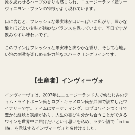
原を思わせるハーブの香りも感じられ、ニュージーランド産ソー
ヴィニヨン・ブランの特徴がよく現れています。
口に含むと、フレッシュな果実味が口いっぱいに広がり、豊かな
酸とほどよい甘味が絶妙なバランスを保っています。辛口ですが
飲みやすい味わいです。
このワインはフレッシュな果実味と爽やかな香り、そして心地よ
い泡の刺激を楽しめる魅力的なスパークリングワインです。
【生産者】インヴィーヴォ
インヴィーヴォは、2007年にニュージーランド人で幼なじみのテ
ィム・ライトボーン氏とロブ・キャメロン氏が共同で設立したワ
イナリーです。ティムはマーケティング、ロブはワインづくりで
豊かな経験と実績があり、人生の喜びを分かち合うことができる
ワインを世界中に届けたいという思いを込め、ラテン語で「in the
life」を意味するインヴィーヴォと名付けました。