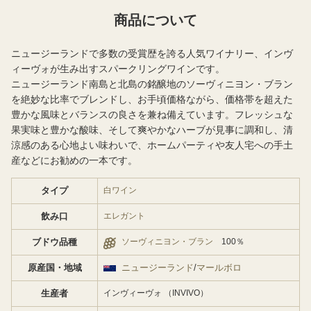
商品について
ニュージーランドで多数の受賞歴を誇る人気ワイナリー、インヴ
ィーヴォが生み出すスパークリングワインです。
ニュージーランド南島と北島の銘醸地のソーヴィニヨン・ブラン
を絶妙な比率でブレンドし、お手頃価格ながら、価格帯を超えた
豊かな風味とバランスの良さを兼ね備えています。フレッシュな
果実味と豊かな酸味、そして爽やかなハーブが見事に調和し、清
涼感のある心地よい味わいで、ホームパーティや友人宅への手土
産などにお勧めの一本です。
タイプ
白ワイン
飲み口
エレガント
ブドウ品種
ソーヴィニヨン・ブラン
100％
原産国・地域
ニュージーランド
/
マールボロ
生産者
インヴィーヴォ （INVIVO）