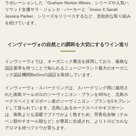
ラボレーションした「Graham Norton Wines」シリーズや人気ハ
リウッド女優サラ・ジェシカ・パーカーと「Invivo X Sarah
Jessica Parker」シリーズをリリースするなど、意欲的な取り組み
を続けています。
インヴィーヴォの自然との調和を大切にするワイン造り
インヴィーヴォでは、オーガニック農法を採用しており、厳格な
認証基準を持つことで知られるニュージーランド最大のオーガニ
ック認証機関BioGroの認証を取得しています。
インヴィーヴォ・スパークリングは、スパークリング用に栽培さ
れた南島マールボロのソーヴィニヨン・ブランを95%と、北島ホ
ークスベイとギズボーン産のソーヴィニヨン・ブランを5％ブレン
ドして造られています。北島にあるホークスベイやギズボーン
は、南島よりも温暖でブドウがよく熟すため、芳香化合物（テル
ペン類やチオール類など）が豊富に生成され、よりトロピカルな
アロマを持つブドウが育ちます。