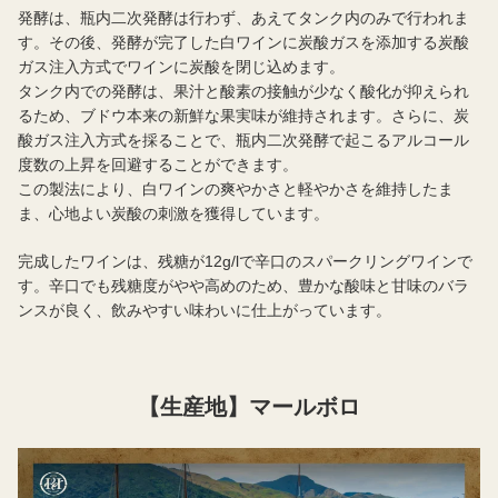
発酵は、瓶内二次発酵は行わず、あえてタンク内のみで行われま
す。その後、発酵が完了した白ワインに炭酸ガスを添加する炭酸
ガス注入方式でワインに炭酸を閉じ込めます。
タンク内での発酵は、果汁と酸素の接触が少なく酸化が抑えられ
るため、ブドウ本来の新鮮な果実味が維持されます。さらに、炭
酸ガス注入方式を採ることで、瓶内二次発酵で起こるアルコール
度数の上昇を回避することができます。
この製法により、白ワインの爽やかさと軽やかさを維持したま
ま、心地よい炭酸の刺激を獲得しています。
完成したワインは、残糖が12g/lで辛口のスパークリングワインで
す。辛口でも残糖度がやや高めのため、豊かな酸味と甘味のバラ
ンスが良く、飲みやすい味わいに仕上がっています。
【生産地】マールボロ