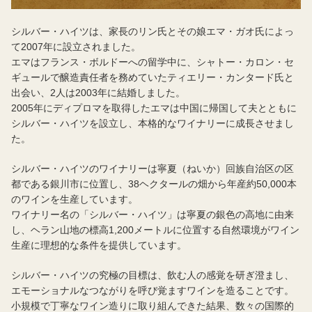
シルバー・ハイツは、家長のリン氏とその娘エマ・ガオ氏によっ
て2007年に設立されました。
エマはフランス・ボルドーへの留学中に、シャトー・カロン・セ
ギュールで醸造責任者を務めていたティエリー・カンタード氏と
出会い、2人は2003年に結婚しました。
2005年にディプロマを取得したエマは中国に帰国して夫とともに
シルバー・ハイツを設立し、本格的なワイナリーに成長させまし
た。
シルバー・ハイツのワイナリーは寧夏（ねいか）回族自治区の区
都である銀川市に位置し、38ヘクタールの畑から年産約50,000本
のワインを生産しています。
ワイナリー名の「シルバー・ハイツ」は寧夏の銀色の高地に由来
し、ヘラン山地の標高1,200メートルに位置する自然環境がワイン
生産に理想的な条件を提供しています。
シルバー・ハイツの究極の目標は、飲む人の感覚を研ぎ澄まし、
エモーショナルなつながりを呼び覚ますワインを造ることです。
小規模で丁寧なワイン造りに取り組んできた結果、数々の国際的