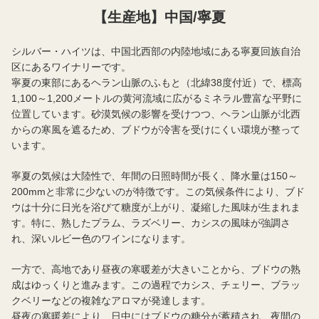
【生産地】中国/寧夏
シルバー・ハイツは、中国北西部の内陸地域にある寧夏回族自治
区にあるワイナリーです。
寧夏の東部にあるヘラン山脈のふもと（北緯38度付近）で、標高
1,100～1,200メートルの黄河流域に広がるミネラル豊富な平野に
位置しています。砂漠気候の影響を受けつつ、ヘラン山脈が北西
からの寒風を遮るため、ブドウが冷害を受けにくい環境が整って
います。
寧夏の気候は大陸性で、年間の日照時間が長く、降水量は150～
200mmと非常に少ないのが特徴です。この気候条件により、ブド
ウは十分に日光を浴びて糖度が上がり、凝縮した風味が生まれま
す。特に、熟したプラム、ラズベリー、カシスの風味が強調さ
れ、深いルビー色のワインになります。
一方で、高地であり昼夜の寒暖差が大きいことから、ブドウの熟
成はゆっくりと進みます。この過程でカシス、チェリー、ブラッ
クベリーなどの複雑なアロマが発達します。
昼夜の寒暖差により、日中にはブドウの糖分が蓄積され、夜間の