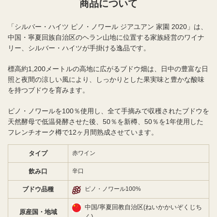
商品について
「シルバー・ハイツ ピノ・ノワール ジアユアン 家園 2020」は、
中国・寧夏回族自治区のヘラン山地に位置する家族経営のワイナ
リー、シルバー・ハイツが手掛ける逸品です。
標高約1,200メートルの高地に広がるブドウ畑は、日中の豊富な日
照と夜間の涼しい風により、しっかりとした果実味と豊かな酸味
を持つブドウを育みます。
ピノ・ノワールを100％使用し、全て手摘みで収穫されたブドウを
天然酵母で低温発酵させた後、50％を新樽、50％を1年使用した
フレンチオーク樽で12ヶ月間熟成させています。
タイプ
赤ワイン
飲み口
辛口
ブドウ品種
ピノ・ノワール100%
中国/寧夏回教自治区(ねいかかいぞくじち
原産国・地域
く)