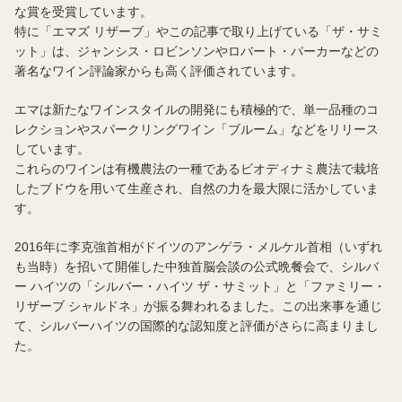
な賞を受賞しています。
特に「エマズ リザーブ」やこの記事で取り上げている「ザ・サミ
ット」は、ジャンシス・ロビンソンやロバート・パーカーなどの
著名なワイン評論家からも高く評価されています。
エマは新たなワインスタイルの開発にも積極的で、単一品種のコ
レクションやスパークリングワイン「ブルーム」などをリリース
しています。
これらのワインは有機農法の一種であるビオディナミ農法で栽培
したブドウを用いて生産され、自然の力を最大限に活かしていま
す。
2016年に李克強首相がドイツのアンゲラ・メルケル首相（いずれ
も当時）を招いて開催した中独首脳会談の公式晩餐会で、シルバ
ー ハイツの「シルバー・ハイツ ザ・サミット」と「ファミリー・
リザーブ シャルドネ」が振る舞われるました。この出来事を通じ
て、シルバーハイツの国際的な認知度と評価がさらに高まりまし
た。