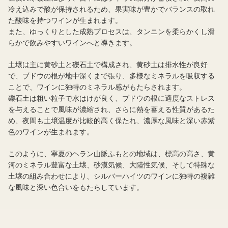
冷え込みで酸が保持されるため、果実味が豊かでバランスの取れ
た酸味を持つワインが生まれます。
また、ゆっくりとした成熟プロセスは、タンニンを柔らかくし滑
らかで飲みやすいワインへと導きます。
土壌は主に黄砂土と礫石土で構成され、黄砂土は排水性が良好
で、ブドウの根が地中深くまで張り、多様なミネラルを吸収する
ことで、ワインに独特のミネラル感がもたらされます。
礫石土は粗い粒子で水はけが良く、ブドウの根に適度なストレス
を与えることで風味が濃縮され、さらに熱を蓄える性質があるた
め、夜間も土壌温度が比較的高く保たれ、濃厚な風味と深い赤紫
色のワインが生まれます。
このように、寧夏のヘラン山脈ふもとの地域は、標高の高さ、黄
河のミネラル豊富な土壌、砂漠気候、大陸性気候、そして特殊な
土壌の組み合わせにより、シルバーハイツのワインに独特の複雑
な風味と深い色合いをもたらしています。