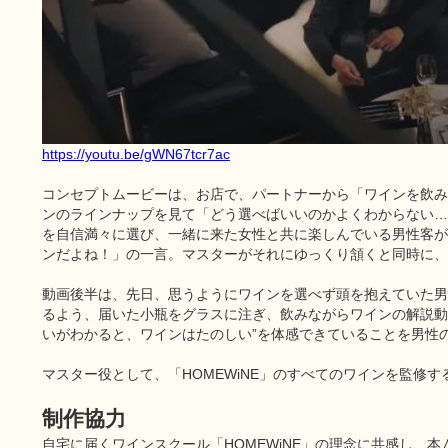
https://youtu.be/gWN67tcr7ac
コンセプトムービーは、お店で、パートナーから「ワインを飲み
ンのラインナップを見て「どう選べばいいのかよくわからない…
を自信満々に選び、一緒に来た女性と共に楽しんでいる男性客が
ンだよね！」の一言。マスターがそれにゆっくり頷くと同時に、
動画後半は、先日、思うようにワインを選べず頭を抱えていた男
るよう、届いた小瓶をグラスに注ぎ、飲みながらワインの解説動
いがわかると、ワインはたのしい”を体感できていることを男性
マスター役として、「HOMEWiNE」のすべてのワインを監
制作協力
自宅に届くワインスクール「HOMEWiNE」の理念に共感し、