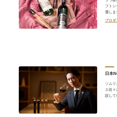
５つ星
フトシ
選しま
プロダ
日本N
ソムリ
エ佐々
説して