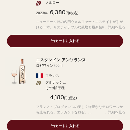
メルロー
6,380
2023年
円(税込)
ニューヨーク州の名門ウォルファー・エステイトが手が
ける一本。サステイナブルな栽培と最新技術の融合が生
詳細を見る
む、バランスの取れたフレッシュな味わいが特徴です。
豊かな果実味とフレッシュな酸、そして繊細なミネラル
カートに入れる
が織りなす、まさに「ボトルの中の夏」という名にふさ
わしい華やかで魅惑的なロゼワインです。
エスタンドン アンソランス
ロゼワイン
750ml
フランス
グルナッシュ
その他1品種
4,180
円(税込)
フランス・プロヴァンスの美しく緑豊かなテロワールか
ら造られる、エレガントなロゼ。
詳細を見る
低温発酵とフレンチオーク樽を使った熟成が生みだす、
繊細な果実味とバランスの取れた酸味が特徴です。
カートに入れる